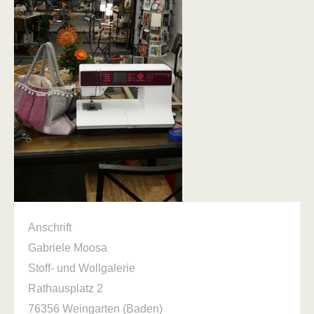
Anschrift
Gabriele Moosa
Stoff- und Wollgalerie
Rathausplatz
2
76356
Weingarten (Baden)