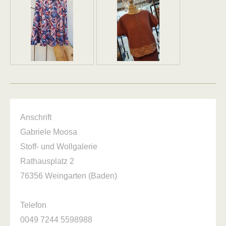
Anschrift
Gabriele Moosa
Stoff- und Wollgalerie
Rathausplatz
2
76356
Weingarten (Baden)
Telefon
0049 7244 5598988